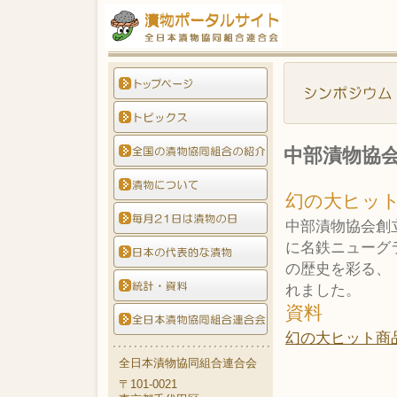
中部漬物協会
幻の大ヒッ
中部漬物協会創立
に名鉄ニューグ
の歴史を彩る、
れました。
資料
幻の大ヒット商
全日本漬物協同組合連合会
〒101-0021